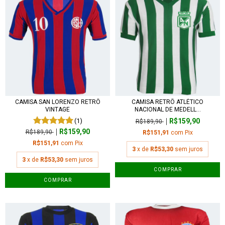
CAMISA SAN LORENZO RETRÔ
CAMISA RETRÔ ATLÉTICO
VINTAGE
NACIONAL DE MEDELL...
(1)
R$159,90
R$189,90
R$159,90
R$189,90
R$151,91
com
Pix
R$151,91
com
Pix
3
x de
R$53,30
sem juros
3
x de
R$53,30
sem juros
COMPRAR
COMPRAR