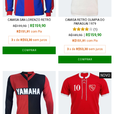
CAMISA SAN LORENZO RETRÔ
CAMISA RETRÔ OLIMPIA DO
PARAGUAI 1979
R$159,90
R$199,90
(1)
R$151,91
com
Pix
R$159,90
R$189,90
3
x de
R$53,30
sem juros
R$151,91
com
Pix
3
x de
R$53,30
sem juros
COMPRAR
COMPRAR
NOVO