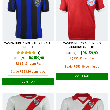
CAMISA INDEPENDIENTE DEL VALLE
CAMISA RETRÔ ARGENTINO
RETRO
JUNIORS ANOS 80
(1)
R$159,90
R$189,90
R$159,90
R$189,90
R$151,91
com
Pix
R$151,91
com
Pix
3
x de
R$53,30
sem juros
3
x de
R$53,30
sem juros
COMPRAR
COMPRAR