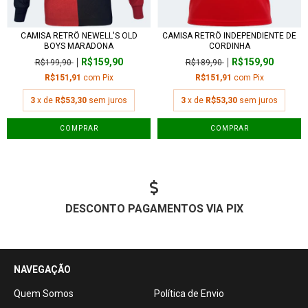
CAMISA RETRÔ NEWELL'S OLD
CAMISA RETRÔ INDEPENDIENTE DE
BOYS MARADONA
CORDINHA
R$159,90
R$159,90
R$199,90
R$189,90
R$151,91
com
Pix
R$151,91
com
Pix
3
x de
R$53,30
sem juros
3
x de
R$53,30
sem juros
COMPRAR
COMPRAR
DESCONTO PAGAMENTOS VIA PIX
NAVEGAÇÃO
Quem Somos
Política de Envio