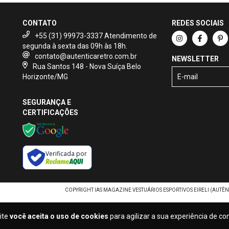
CONTATO
REDES SOCIAIS
+55 (31) 99973-3337
contato@autenticaretro.com.br
NEWSLETTER
Rua Santos 148 - Nova Suíça Belo
Horizonte/MG
SEGURANÇA E
CERTIFICAÇÕES
Verificada por
COPYRIGHT IAS MAGAZINE VESTUÁRIOS ESPORTIVOS EIRELI (AUTÊNT
ite
você aceita o uso de cookies
para agilizar a sua experiência de c