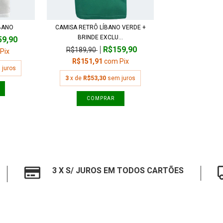
BANO
CAMISA RETRÔ LÍBANO VERDE +
BRINDE EXCLU...
59,90
R$159,90
R$189,90
Pix
R$151,91
com
Pix
 juros
3
x de
R$53,30
sem juros
COMPRAR
3 X S/ JUROS EM TODOS CARTÕES