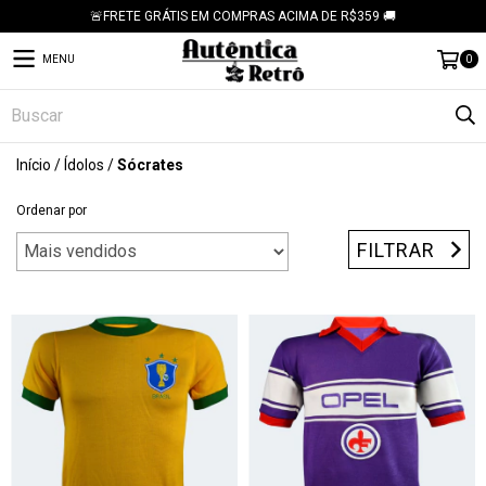
🚨FRETE GRÁTIS EM COMPRAS ACIMA DE R$359 🚚
MENU
0
Início
/
Ídolos
/
Sócrates
Ordenar por
FILTRAR