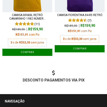
CAMISA BRASIL RETRÔ
CAMISA FIORENTINA 84-85 RETRÔ
CANARINHO 1982 NÚMER...
(7)
(11)
R$159,90
R$189,90
R$159,90
R$189,90
R$151,91
com
Pix
R$151,91
com
Pix
3
x de
R$53,30
sem juros
3
x de
R$53,30
sem juros
COMPRAR
COMPRAR
DESCONTO PAGAMENTOS VIA PIX
NAVEGAÇÃO