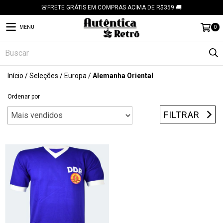
🚨FRETE GRÁTIS EM COMPRAS ACIMA DE R$359 🚚
MENU
0
Início
/
Seleções
/
Europa
/
Alemanha Oriental
Ordenar por
FILTRAR