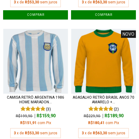
3
x de
R$53,30
sem juros
3
x de
R$63,30
sem juros
COMPRAR
COMPRAR
NOVO
CAMISA RETRÔ ARGENTINA 1986
AGASALHO RETRÔ BRASIL ANOS 70
HOME MARADON...
AMARELO +...
(3)
(2)
R$159,90
R$189,90
R$199,90
R$229,90
R$151,91
com
Pix
R$180,41
com
Pix
3
x de
R$53,30
sem juros
3
x de
R$63,30
sem juros