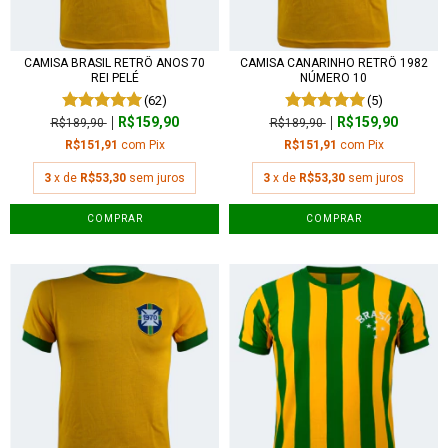
CAMISA BRASIL RETRÔ ANOS 70
CAMISA CANARINHO RETRÔ 1982
REI PELÉ
NÚMERO 10
(62)
(5)
R$159,90
R$159,90
R$189,90
R$189,90
R$151,91
com
Pix
R$151,91
com
Pix
3
x de
R$53,30
sem juros
3
x de
R$53,30
sem juros
COMPRAR
COMPRAR