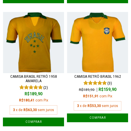
CAMISA BRASIL RETRÔ 1958
CAMISA RETRÔ BRASIL 1962
AMARELA
(3)
(2)
R$159,90
R$189,90
R$189,90
R$151,91
com
Pix
R$180,41
com
Pix
3
x de
R$53,30
sem juros
3
x de
R$63,30
sem juros
COMPRAR
COMPRAR