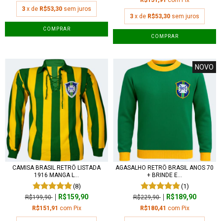
3
x de
R$53,30
sem juros
3
x de
R$53,30
sem juros
COMPRAR
COMPRAR
NOVO
CAMISA BRASIL RETRÔ LISTADA
AGASALHO RETRÔ BRASIL ANOS 70
1916 MANGA L...
+ BRINDE E...
(8)
(1)
R$159,90
R$189,90
R$199,90
R$229,90
R$151,91
com
Pix
R$180,41
com
Pix