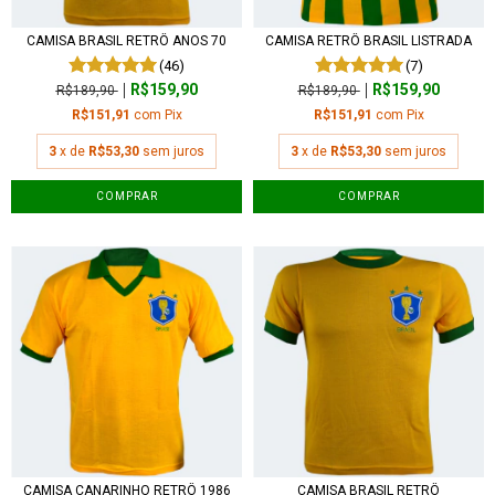
CAMISA BRASIL RETRÔ ANOS 70
CAMISA RETRÔ BRASIL LISTRADA
(46)
(7)
R$159,90
R$159,90
R$189,90
R$189,90
R$151,91
com
Pix
R$151,91
com
Pix
3
x de
R$53,30
sem juros
3
x de
R$53,30
sem juros
COMPRAR
COMPRAR
CAMISA CANARINHO RETRÔ 1986
CAMISA BRASIL RETRÔ