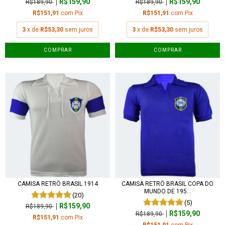
R$159,90
R$159,90
R$189,90
R$189,90
R$151,91
com
Pix
R$151,91
com
Pix
3
x de
R$53,30
sem juros
3
x de
R$53,30
sem juros
COMPRAR
COMPRAR
CAMISA RETRÔ BRASIL 1914
CAMISA RETRÔ BRASIL COPA DO
MUNDO DE 195...
(20)
(5)
R$159,90
R$189,90
R$159,90
R$189,90
R$151,91
com
Pix
R$151,91
com
Pix