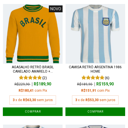
NOVO
AGASALHO RETRÔ BRASIL
CAMISA RETRÔ ARGENTINA 1986
CANELADO AMARELO +...
HOME
(2)
(6)
R$189,90
R$159,90
R$229,90
R$189,90
R$180,41
com
Pix
R$151,91
com
Pix
3
x de
R$63,30
sem juros
3
x de
R$53,30
sem juros
COMPRAR
COMPRAR