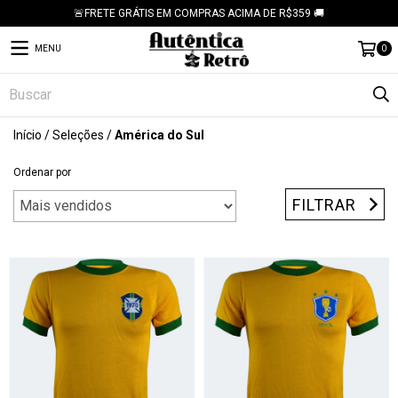
🚨FRETE GRÁTIS EM COMPRAS ACIMA DE R$359 🚚
MENU
0
Início
/
Seleções
/
América do Sul
Ordenar por
FILTRAR