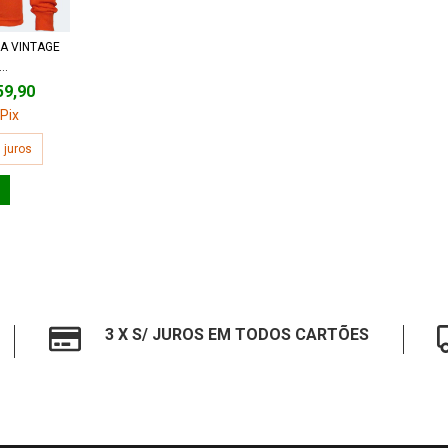
A VINTAGE
..
59,90
Pix
 juros
3 X S/ JUROS EM TODOS CARTÕES