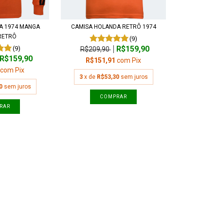
A 1974 MANGA
CAMISA HOLANDA RETRÔ 1974
RETRÔ
(9)
R$159,90
(9)
R$209,90
R$159,90
R$151,91
com
Pix
1
com
Pix
3
x de
R$53,30
sem juros
0
sem juros
COMPRAR
RAR