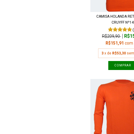
CAMISA HOLANDA RE
CRUYFF Nº14
R$1
R$209,90
R$151,91
com
3
x de
R$53,30
sem
COMPRAR