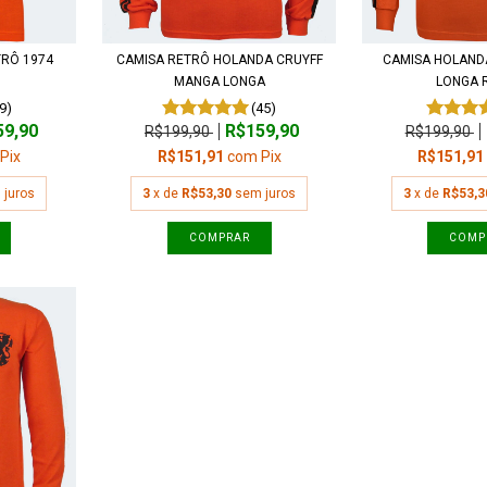
TRÔ 1974
CAMISA RETRÔ HOLANDA CRUYFF
CAMISA HOLAND
MANGA LONGA
LONGA 
(9)
(45)
59,90
R$159,90
R$199,90
R$199,90
Pix
R$151,91
com
Pix
R$151,9
 juros
3
x de
R$53,30
sem juros
3
x de
R$53,3
COMPRAR
COMP