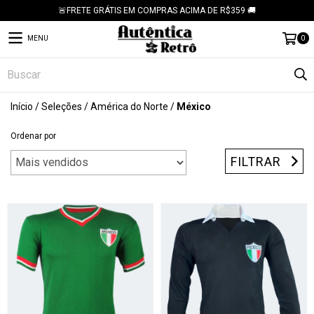
🚨FRETE GRÁTIS EM COMPRAS ACIMA DE R$359 🚚
MENU
0
Início
/
Seleções
/
América do Norte
/
México
Ordenar por
FILTRAR