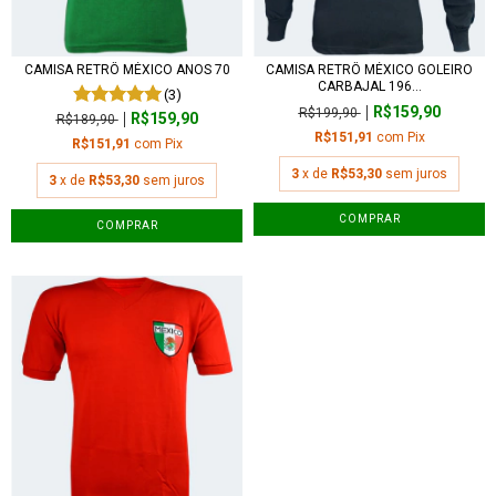
CAMISA RETRÔ MÉXICO ANOS 70
CAMISA RETRÔ MÉXICO GOLEIRO
CARBAJAL 196...
(3)
R$159,90
R$199,90
R$159,90
R$189,90
R$151,91
com
Pix
R$151,91
com
Pix
3
x de
R$53,30
sem juros
3
x de
R$53,30
sem juros
COMPRAR
COMPRAR