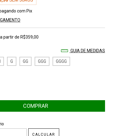
3,30
SEM JUROS
pagando com Pix
PAGAMENTO
a partir de
R$359,00
GUIA DE MEDIDAS
M
G
GG
GGG
GGGG
CEP:
ALTERAR CEP
io
CALCULAR