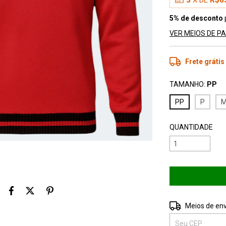
3
X DE
R$6
5% de desconto
VER MEIOS DE 
Frete grátis
TAMANHO:
PP
PP
P
QUANTIDADE
Entregas para o 
Meios de env