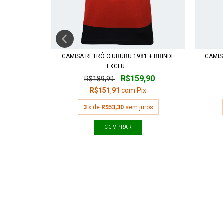
E VINTÉM +
CAMISA RETRÔ O URUBU 1981 + BRINDE
CAMIS
EXCLU...
R$159,90
R$189,90
,90
R$151,91
com
Pix
x
3
x de
R$53,30
sem juros
ros
COMPRAR