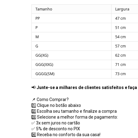
Tamanho
Largura
PP
47 cm
P
51 cm
M
54 cm
G
57 cm
GG(XG)
62 cm
GGG(XXG)
71 cm
GGGG(SM)
73 cm
📢
Junte-se a milhares de clientes satisfeitos e faça
📌 Como Comprar?
1️⃣ Clique no botão abaixo
2️⃣ Escolha seu tamanho e finalize a compra
3️⃣ Selecione a melhor forma de pagamento:
✅ 3x sem juros no cartão
✅ 5% de desconto no PIX
4️⃣ Receba no conforto da sua casa!