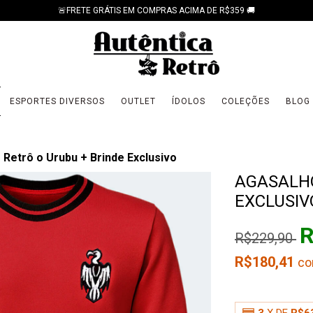
🚨FRETE GRÁTIS EM COMPRAS ACIMA DE R$359 🚚
ESPORTES DIVERSOS
OUTLET
ÍDOLOS
COLEÇÕES
BLOG
 Retrô o Urubu + Brinde Exclusivo
AGASALHO
EXCLUSIV
R
R$229,90
R$180,41
c