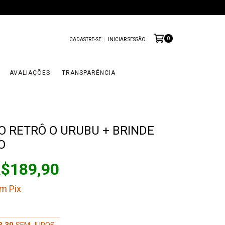
0
CADASTRE-SE
INICIAR SESSÃO
AVALIAÇÕES
TRANSPARÊNCIA
 RETRÔ O URUBU + BRINDE
O
$189,90
om
Pix