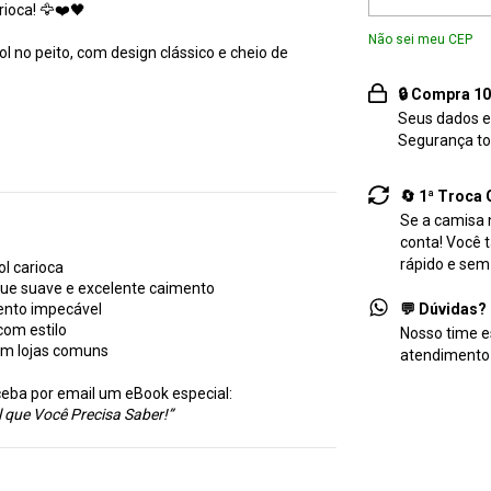
rioca! 🦅❤️🖤
Não sei meu CEP
l no peito, com design clássico e cheio de
🔒 Compra 1
Seus dados e
Segurança tot
🔄 1ª Troca 
Se a camisa n
conta! Você 
rápido e sem
ol carioca
que suave e excelente caimento
ento impecável
💬 Dúvidas? 
com estilo
Nosso time e
em lojas comuns
atendimento
eba por email um eBook especial:
 que Você Precisa Saber!”