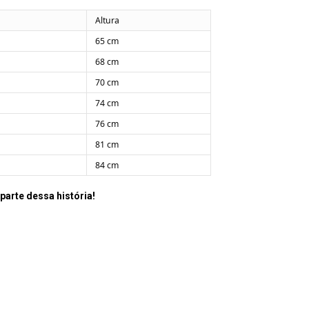
Altura
65 cm
68 cm
70 cm
74 cm
76 cm
81 cm
84 cm
 parte dessa história!