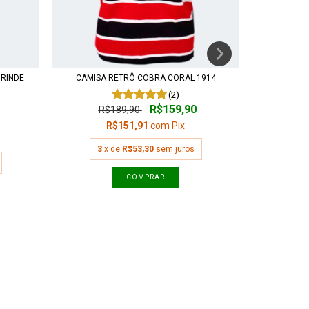
BRINDE
CAMISA RETRÔ COBRA CORAL 1914
CAMISA RE
(2)
R$159,90
R$189,90
R
R$151,91
com
Pix
3
x de
R$53,30
sem juros
3
x
COMPRAR