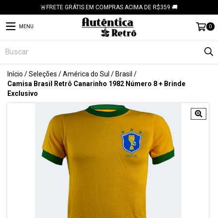
🚨FRETE GRÁTIS EM COMPRAS ACIMA DE R$359 🚚
MENU
0
Início
/
Seleções
/
América do Sul
/
Brasil
/
Camisa Brasil Retrô Canarinho 1982 Número 8 + Brinde
Exclusivo