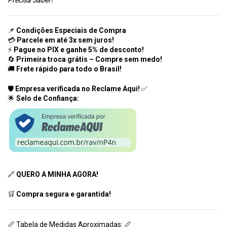
Precisa Saber!"
📌
Condições Especiais de Compra
💳
Parcele em até 3x sem juros!
⚡
Pague no PIX e ganhe 5% de desconto!
🔄
Primeira troca grátis – Compre sem medo!
🚚
Frete rápido para todo o Brasil!
🛡️
Empresa verificada no Reclame Aqui!
✅
🌟
Selo de Confiança:
🔗
QUERO A MINHA AGORA!
🛒
Compra segura e garantida!
📏 Tabela de Medidas Aproximadas: 📏