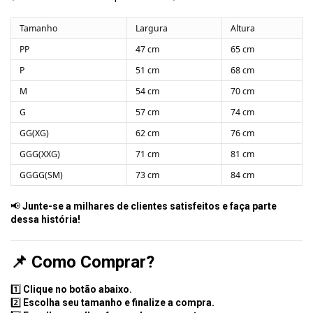
Tamanho
Largura
Altura
PP
47 cm
65 cm
P
51 cm
68 cm
M
54 cm
70 cm
G
57 cm
74 cm
GG(XG)
62 cm
76 cm
GGG(XXG)
71 cm
81 cm
GGGG(SM)
73 cm
84 cm
📢
Junte-se a milhares de clientes satisfeitos e faça parte
dessa história!
📌
Como Comprar?
1️⃣
Clique no botão abaixo.
2️⃣
Escolha seu tamanho e finalize a compra.