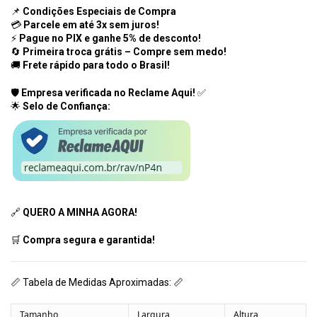
📌
Condições Especiais de Compra
💳
Parcele em até 3x sem juros!
⚡
Pague no PIX e ganhe 5% de desconto!
🔄
Primeira troca grátis – Compre sem medo!
🚚
Frete rápido para todo o Brasil!
🛡️
Empresa verificada no Reclame Aqui!
✅
🌟
Selo de Confiança:
🔗
QUERO A MINHA AGORA!
🛒
Compra segura e garantida!
📏 Tabela de Medidas Aproximadas: 📏
Tamanho
Largura
Altura