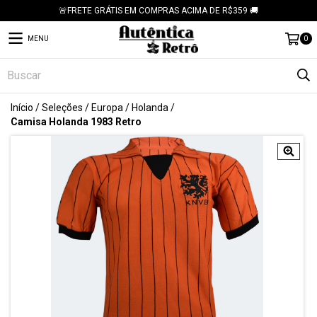
🚨FRETE GRÁTIS EM COMPRAS ACIMA DE R$359 🚚
MENU
0
Início
/
Seleções
/
Europa
/
Holanda
/
Camisa Holanda 1983 Retro