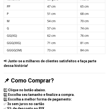
PP
47 cm
65 cm
P
51 cm
68 cm
M
54 cm
70 cm
G
57 cm
74 cm
GG(XG)
62 cm
76 cm
GGG(XXG)
71 cm
81 cm
GGGG(SM)
73 cm
84 cm
📢
Junte-se a milhares de clientes satisfeitos e faça parte
dessa história!
📌
Como Comprar?
1️⃣
Clique no botão abaixo.
2️⃣
Escolha seu tamanho e finalize a compra.
3️⃣
Escolha a melhor forma de pagamento:
✅
3x sem juros no cartão
✅
5% de desconto no PIX