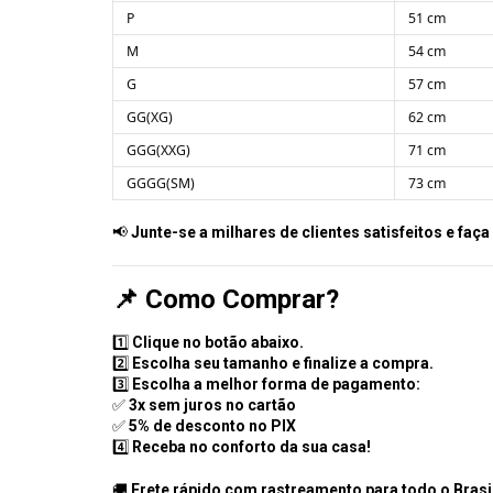
P
51 cm
M
54 cm
G
57 cm
GG(XG)
62 cm
GGG(XXG)
71 cm
GGGG(SM)
73 cm
📢
Junte-se a milhares de clientes satisfeitos e faça
📌
Como Comprar?
1️⃣
Clique no botão abaixo.
2️⃣
Escolha seu tamanho e finalize a compra.
3️⃣
Escolha a melhor forma de pagamento:
✅
3x sem juros no cartão
✅
5% de desconto no PIX
4️⃣
Receba no conforto da sua casa!
🚚
Frete rápido com rastreamento para todo o Brasi