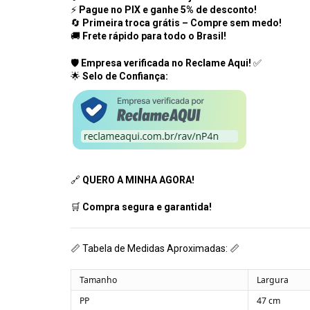
⚡
Pague no PIX e ganhe 5% de desconto!
🔄
Primeira troca grátis – Compre sem medo!
🚚
Frete rápido para todo o Brasil!
🛡️
Empresa verificada no Reclame Aqui!
✅
🌟
Selo de Confiança:
🔗
QUERO A MINHA AGORA!
🛒
Compra segura e garantida!
📏 Tabela de Medidas Aproximadas: 📏
Tamanho
Largura
PP
47 cm