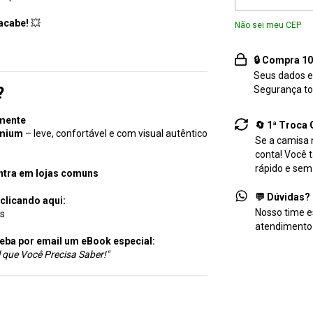
acabe!
💥
Não sei meu CEP
🔒 Compra 1
Seus dados e
?
Segurança tot
amente
🔄 1ª Troca 
emium
– leve, confortável e com visual autêntico
Se a camisa n
conta! Você 
rápido e sem
ontra em lojas comuns
💬 Dúvidas? 
clicando aqui:
Nosso time e
os
atendimento
eba por email um eBook especial:
 que Você Precisa Saber!"