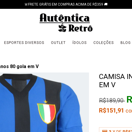
🚨FRETE GRÁTIS EM COMPRAS ACIMA DE R$359 🚚
ESPORTES DIVERSOS
OUTLET
ÍDOLOS
COLEÇÕES
BLOG
anos 80 gola em V
CAMISA I
EM V
R
R$189,90
R$151,91
c