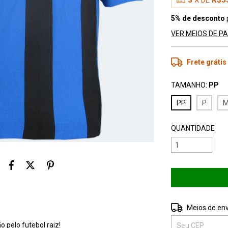
3
X DE
R$5
5% de desconto
VER MEIOS DE 
Frete grátis
TAMANHO:
PP
PP
P
QUANTIDADE
Entregas para o 
Meios de env
o pelo futebol raiz!