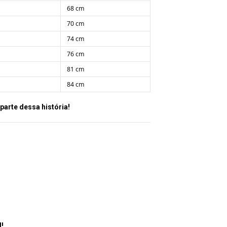
68 cm
70 cm
74 cm
76 cm
81 cm
84 cm
 parte dessa história!
l!