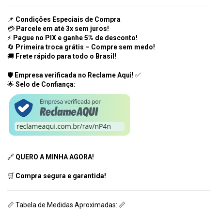
📌
Condições Especiais de Compra
💳
Parcele em até 3x sem juros!
⚡
Pague no PIX e ganhe 5% de desconto!
🔄
Primeira troca grátis – Compre sem medo!
🚚
Frete rápido para todo o Brasil!
🛡️
Empresa verificada no Reclame Aqui!
✅
🌟
Selo de Confiança:
🔗
QUERO A MINHA AGORA!
🛒
Compra segura e garantida!
📏 Tabela de Medidas Aproximadas: 📏