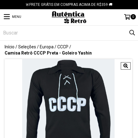
🚨FRETE GRÁTIS EM COMPRAS ACIMA DE R$359 🚚
MENU
0
Início
/
Seleções
/
Europa
/
CCCP
/
Camisa Retrô CCCP Preta - Goleiro Yashin