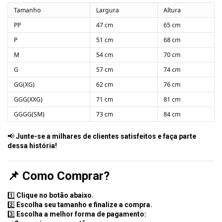
Tamanho
Largura
Altura
PP
47 cm
65 cm
P
51 cm
68 cm
M
54 cm
70 cm
G
57 cm
74 cm
GG(XG)
62 cm
76 cm
GGG(XXG)
71 cm
81 cm
GGGG(SM)
73 cm
84 cm
📢
Junte-se a milhares de clientes satisfeitos e faça parte
dessa história!
📌
Como Comprar?
1️⃣
Clique no botão abaixo.
2️⃣
Escolha seu tamanho e finalize a compra.
3️⃣
Escolha a melhor forma de pagamento: