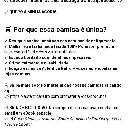
💥
Estoque limitado! Garanta a sua agora antes que acabe!
💥
🔗
QUERO A MINHA AGORA!
🛒 Por que essa camisa é única?
✔
Design clássico inspirado nas camisas de antigamente
✔
Malha retrô trabalhada tecida 100% Poliéster premium
–
leve, confortável e com visual autêntico
✔
Escudo bordado com detalhes impecáveis
✔
Ótimo caimento e durabilidade
✔
Edição exclusiva Autêntica Retrô – você não encontra em
lojas comuns
🔍
Saiba mais sobre o material das nossas camisas clicando
aqui:
👉
https://autenticaretro.com.br/material-dos-produtos
🎁
BRINDE EXCLUSIVO:
Na compra da sua camisa,
receba por
email um eBook especial:
📖
"5 Curiosidades Inusitadas Sobre Camisas de Futebol que Você
Precisa Saber!"