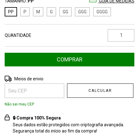
TAMANHO:
PP
GUIA DE MEDIDAS
PP
P
M
G
GG
GGG
GGGG
QUANTIDADE
Entregas para o CEP:
ALTERAR CEP
Meios de envio
CALCULAR
Não sei meu CEP
🔒 Compra 100% Segura
Seus dados estão protegidos com criptografia avançada.
Segurança total do início ao fim da compra!